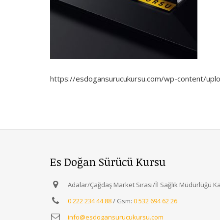
https://esdogansurucukursu.com/wp-content/u
Es Doğan Sürücü Kursu
Adalar/Çağdaş Market Sırası/İl Sağlık Müdürlüğü K
0 222 234 44 88
/ Gsm:
0 532 694 62 26
info@esdogansurucukursu.com