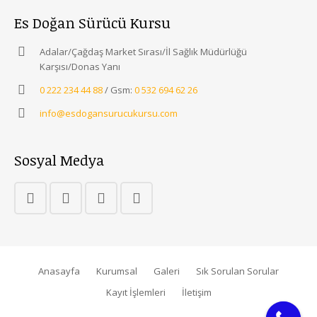
Es Doğan Sürücü Kursu
Adalar/Çağdaş Market Sırası/İl Sağlık Müdürlüğü
Karşısı/Donas Yanı
0 222 234 44 88
/ Gsm:
0 532 694 62 26
info@esdogansurucukursu.com
Sosyal Medya
Anasayfa
Kurumsal
Galeri
Sık Sorulan Sorular
Kayıt İşlemleri
İletişim